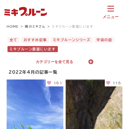
コ
ン
テ
メニュー
ン
ツ
HOME
隣のミキさん
ミキプルーン農園にいます
へ
ス
全て
おすすめ記事
ミキプルーンシリーズ
宇宙の話
キ
ミキプルーン農園にいます
ッ
プ
カテゴリーを全て見る
2022年4月の記事一覧
161
116