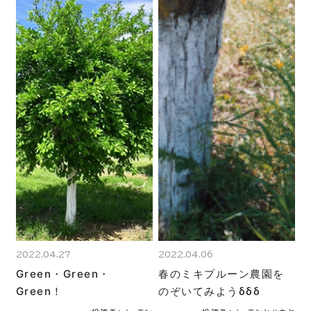
2022.04.27
2022.04.06
Green・Green・
春のミキプルーン農園を
Green！
のぞいてみようδδδ