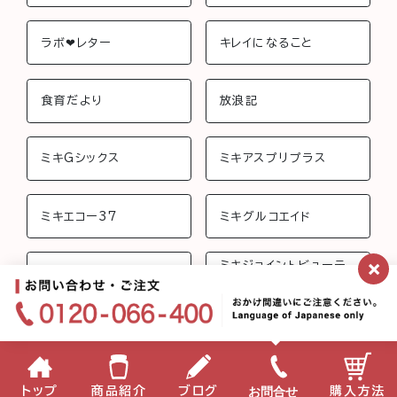
ラボ❤︎レター
キレイになること
食育だより
放浪記
ミキGシックス
ミキアスプリプラス
ミキエコー37
ミキグルコエイド
×
ミキジョイントビューテ
ミキさんちのおしゃべり
ィー
ミキフローライフ トリニ
ミキバイオ-C
ティ
ミキプロティーン95 ス
みらいげんき
お問合せ
トップ
商品紹介
ブログ
購入方法