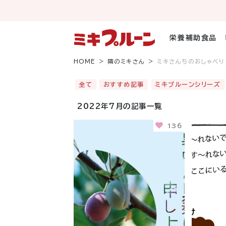
コ
ン
テ
ン
栄養補助食品
ツ
へ
HOME
隣のミキさん
ミキさんちのおしゃべり
ス
キ
全て
おすすめ記事
ミキプルーンシリーズ
ッ
プ
2022年7月の記事一覧
136