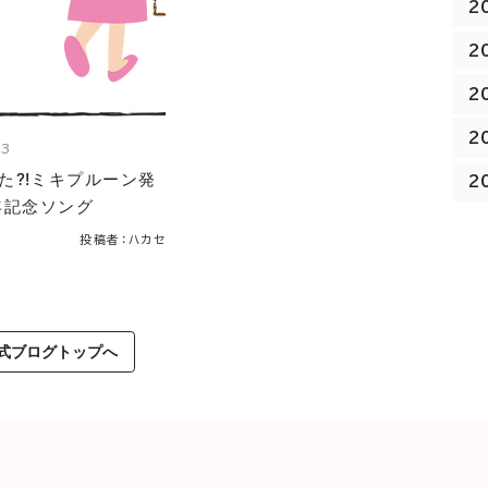
2
2
2
2
13
た⁈ミキプルーン発
2
年記念ソング
投稿者：ハカセ
式ブログトップへ