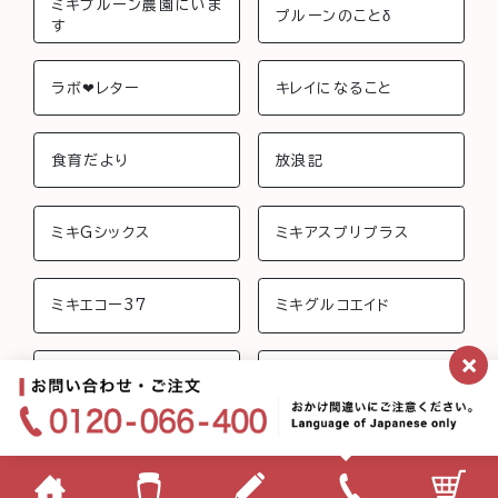
ミキプルーン農園にいま
プルーンのことδ
す
ラボ❤︎レター
キレイになること
食育だより
放浪記
ミキGシックス
ミキアスプリプラス
ミキエコー37
ミキグルコエイド
×
ミキジョイントビューテ
ミキさんちのおしゃべり
ィー
ミキフローライフ トリニ
ミキバイオ-C
ティ