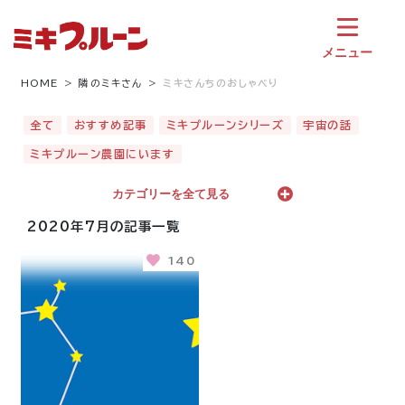
コ
ン
テ
メニュー
ン
ツ
HOME
隣のミキさん
ミキさんちのおしゃべり
へ
ス
全て
おすすめ記事
ミキプルーンシリーズ
宇宙の話
キ
ミキプルーン農園にいます
ッ
プ
カテゴリーを全て見る
2020年7月の記事一覧
140