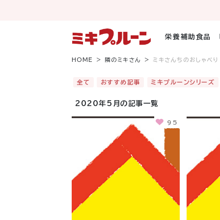
コ
ン
テ
ン
栄養補助食品
ツ
へ
HOME
隣のミキさん
ミキさんちのおしゃべり
ス
キ
全て
おすすめ記事
ミキプルーンシリーズ
ッ
プ
2020年5月の記事一覧
95