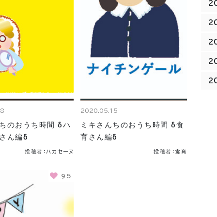
2
2
2
2
2
18
2020.05.15
ちのおうち時間 δハ
ミキさんちのおうち時間 δ食
さん編δ
育さん編δ
投稿者：ハカセーヌ
投稿者：食育
95