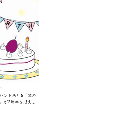
13
ゼントありδ『隣の
』が2周年を迎えま